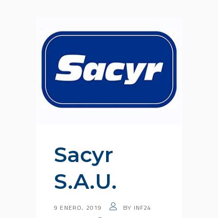
Sacyr
S.A.U.
9 ENERO, 2019
INF24
BY