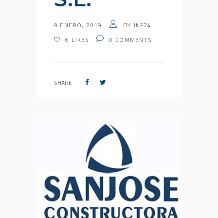
9 ENERO, 2019
INF24
BY
6
LIKES
0
COMMENTS
SHARE