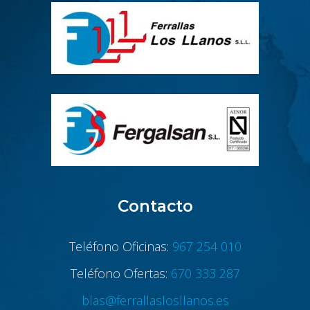
Contacto
Teléfono Oficinas:
967 254 010
Teléfono Ofertas:
670 333 287
blas@ferrallaslosllanos.es