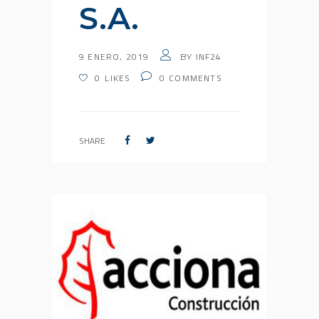
S.A.
9 ENERO, 2019
INF24
BY
0
LIKES
0
COMMENTS
SHARE